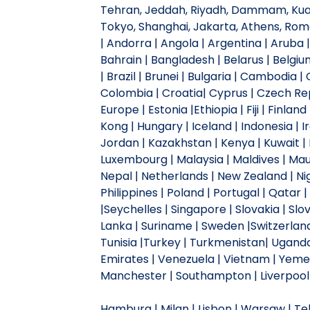
Tehran, Jeddah, Riyadh, Dammam, Kuala
Tokyo, Shanghai, Jakarta, Athens, Ro
| Andorra | Angola | Argentina | Aruba |
Bahrain | Bangladesh | Belarus | Belgiu
| Brazil | Brunei | Bulgaria | Cambodia 
Colombia | Croatia| Cyprus | Czech Repu
Europe | Estonia |Ethiopia | Fiji | Finl
Kong | Hungary | Iceland | Indonesia | Ira
Jordan | Kazakhstan | Kenya | Kuwait | L
Luxembourg | Malaysia | Maldives | Mau
Nepal | Netherlands | New Zealand | Ni
Philippines | Poland | Portugal | Qatar 
|Seychelles | Singapore | Slovakia | Slov
Lanka | Suriname | Sweden |Switzerland |
Tunisia |Turkey | Turkmenistan| Uganda 
Emirates | Venezuela | Vietnam | Yemen
Manchester | Southampton | Liverpool |
Hamburg | Milan | Lisbon | Warsaw | Tehr