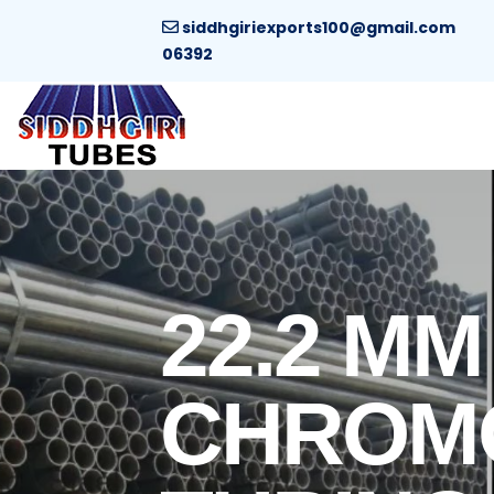
siddhgiriexports100@gmail.com
06392
22.2 MM 
CHROM