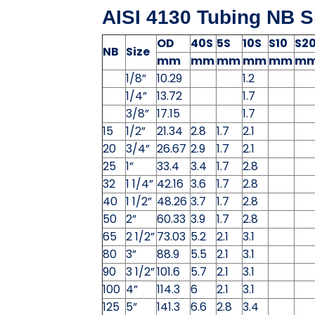
AISI 4130 Tubing NB S
OD
40S
5S
10S
S10
S2
NB
Size
mm
mm
mm
mm
mm
m
1/8”
10.29
1.2
1/4”
13.72
1.7
3/8”
17.15
1.7
15
1/2”
21.34
2.8
1.7
2.1
20
3/4”
26.67
2.9
1.7
2.1
25
1”
33.4
3.4
1.7
2.8
32
1 1/4”
42.16
3.6
1.7
2.8
40
1 1/2”
48.26
3.7
1.7
2.8
50
2”
60.33
3.9
1.7
2.8
65
2 1/2”
73.03
5.2
2.1
3.1
80
3”
88.9
5.5
2.1
3.1
90
3 1/2”
101.6
5.7
2.1
3.1
100
4”
114.3
6
2.1
3.1
125
5”
141.3
6.6
2.8
3.4