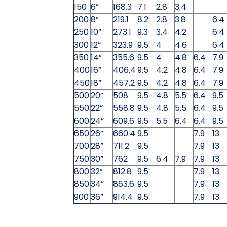
150
6”
168.3
7.1
2.8
3.4
200
8”
219.1
8.2
2.8
3.8
6.4
250
10”
273.1
9.3
3.4
4.2
6.4
300
12”
323.9
9.5
4
4.6
6.4
350
14”
355.6
9.5
4
4.8
6.4
7.9
400
16”
406.4
9.5
4.2
4.8
6.4
7.9
450
18”
457.2
9.5
4.2
4.8
6.4
7.9
500
20”
508
9.5
4.8
5.5
6.4
9.5
550
22”
558.8
9.5
4.8
5.5
6.4
9.5
600
24”
609.6
9.5
5.5
6.4
6.4
9.5
650
26”
660.4
9.5
7.9
13
700
28”
711.2
9.5
7.9
13
750
30”
762
9.5
6.4
7.9
7.9
13
800
32”
812.8
9.5
7.9
13
850
34”
863.6
9.5
7.9
13
900
36”
914.4
9.5
7.9
13