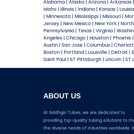
Alabama | Alaska | Arizona | Arkansas | 
Idaho | illinois | Indiana | Kansas | Lou
| Minnesota | Mississippi | Missouri |
Jersey | New Mexico | New York | North 
Pennsylvania | Texas | Virginia | Wash
Angeles | Chicago | Houston | Phoenix | 
Austin | San Jose | Columbus | Charlotte
Boston | Portland | Lousville | Detroit |
Saint Paul | ST Pittsburgh | Lincoln | ST
ABOUT US
At Siddhgiri Tubes, we are dedicated to
providing top-quality tubing solutions to m
the diverse needs of industries worldwide. 