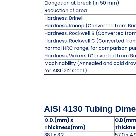
Elongation at break (in 50 mm)
Reduction of area
Hardness, Brinell
Hardness, Knoop (Converted from Brin
Hardness, Rockwell B (Converted from
Hardness, Rockwell C (Converted from 
normal HRC range, for comparison pur
Hardness, Vickers (Converted from Bri
Machinability (Annealed and cold draw
for AISI 1212 steel.)
AISI 4130 Tubing Dime
O.D.(mm) x
O.D(mm
Thickness(mm)
Thickn
38.1 x 3.2
57.0 x 4.