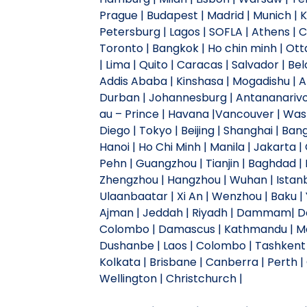
Prague | Budapest | Madrid | Munich | Kyi
Petersburg | Lagos | SOFLA | Athens |
Toronto | Bangkok | Ho chin minh | Otta
| Lima | Quito | Caracas | Salvador | Be
Addis Ababa | Kinshasa | Mogadishu | A
Durban | Johannesburg | Antananarivo |
au – Prince | Havana |Vancouver | Wash
Diego | Tokyo | Beijing | Shanghai | Ban
Hanoi | Ho Chi Minh | Manila | Jakarta
Pehn | Guangzhou | Tianjin | Baghdad | 
Zhengzhou | Hangzhou | Wuhan | Istanb
Ulaanbaatar | Xi An | Wenzhou | Baku | Y
Ajman | Jeddah | Riyadh | Dammam| Doh
Colombo | Damascus | Kathmandu | Ma
Dushanbe | Laos | Colombo | Tashkent 
Kolkata | Brisbane | Canberra | Perth |
Wellington | Christchurch |