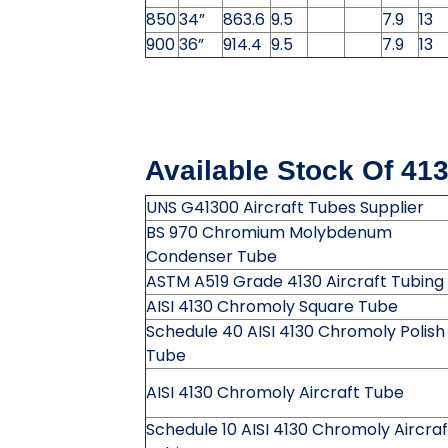
850
34”
863.6
9.5
7.9
13
900
36”
914.4
9.5
7.9
13
Available Stock Of 413
UNS G41300 Aircraft Tubes Supplier
BS 970 Chromium Molybdenum
Condenser Tube
ASTM A519 Grade 4130 Aircraft Tubing
AISI 4130 Chromoly Square Tube
Schedule 40 AISI 4130 Chromoly Polish
Tube
AISI 4130 Chromoly Aircraft Tube
Schedule 10 AISI 4130 Chromoly Aircraf