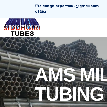
siddhgiriexports100@gmail.com
06392
AMS MIL
TUBING