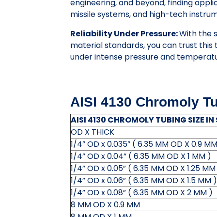
engineering, and beyond, finding appli
missile systems, and high-tech instru
Reliability Under Pressure:
With the s
material standards, you can trust this
under intense pressure and temperatu
AISI 4130 Chromoly Tu
AISI 4130 CHROMOLY TUBING SIZE I
OD X THICK
1/4” OD x 0.035” ( 6.35 MM OD X 0.9 MM
1/4” OD x 0.04” ( 6.35 MM OD X 1 MM )
1/4” OD x 0.05” ( 6.35 MM OD X 1.25 MM
1/4” OD x 0.06” ( 6.35 MM OD X 1.5 MM )
1/4” OD x 0.08” ( 6.35 MM OD X 2 MM )
8 MM OD X 0.9 MM
8 MM OD X 1 MM