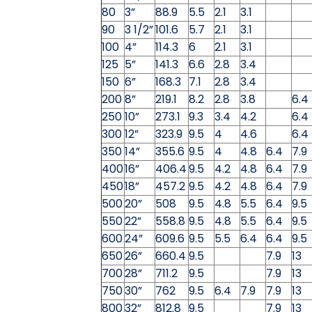
80
3”
88.9
5.5
2.1
3.1
90
3 1/2”
101.6
5.7
2.1
3.1
100
4”
114.3
6
2.1
3.1
125
5”
141.3
6.6
2.8
3.4
150
6”
168.3
7.1
2.8
3.4
200
8”
219.1
8.2
2.8
3.8
6.4
250
10”
273.1
9.3
3.4
4.2
6.4
300
12”
323.9
9.5
4
4.6
6.4
350
14”
355.6
9.5
4
4.8
6.4
7.9
400
16”
406.4
9.5
4.2
4.8
6.4
7.9
450
18”
457.2
9.5
4.2
4.8
6.4
7.9
500
20”
508
9.5
4.8
5.5
6.4
9.5
550
22”
558.8
9.5
4.8
5.5
6.4
9.5
600
24”
609.6
9.5
5.5
6.4
6.4
9.5
650
26”
660.4
9.5
7.9
13
700
28”
711.2
9.5
7.9
13
750
30”
762
9.5
6.4
7.9
7.9
13
800
32”
812.8
9.5
7.9
13