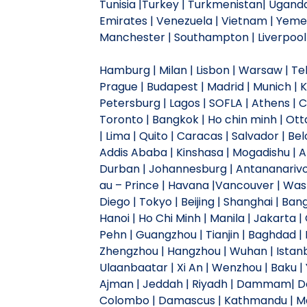
Tunisia |Turkey | Turkmenistan| Uganda 
Emirates | Venezuela | Vietnam | Yemen
Manchester | Southampton | Liverpool |
Hamburg | Milan | Lisbon | Warsaw | Tehr
Prague | Budapest | Madrid | Munich | Kyi
Petersburg | Lagos | SOFLA | Athens |
Toronto | Bangkok | Ho chin minh | Otta
| Lima | Quito | Caracas | Salvador | Be
Addis Ababa | Kinshasa | Mogadishu | A
Durban | Johannesburg | Antananarivo |
au – Prince | Havana |Vancouver | Wash
Diego | Tokyo | Beijing | Shanghai | Ban
Hanoi | Ho Chi Minh | Manila | Jakarta
Pehn | Guangzhou | Tianjin | Baghdad | 
Zhengzhou | Hangzhou | Wuhan | Istanb
Ulaanbaatar | Xi An | Wenzhou | Baku | Y
Ajman | Jeddah | Riyadh | Dammam| Doh
Colombo | Damascus | Kathmandu | Ma