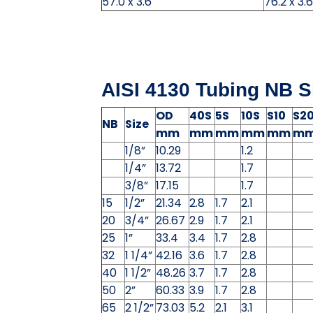
57.0 x 3.6
76.2 x 3.6
AISI 4130 Tubing NB S
OD
40S
5S
10S
S10
S2
NB
Size
mm
mm
mm
mm
mm
m
1/8”
10.29
1.2
1/4”
13.72
1.7
3/8”
17.15
1.7
15
1/2”
21.34
2.8
1.7
2.1
20
3/4”
26.67
2.9
1.7
2.1
25
1”
33.4
3.4
1.7
2.8
32
1 1/4”
42.16
3.6
1.7
2.8
40
1 1/2”
48.26
3.7
1.7
2.8
50
2”
60.33
3.9
1.7
2.8
65
2 1/2”
73.03
5.2
2.1
3.1