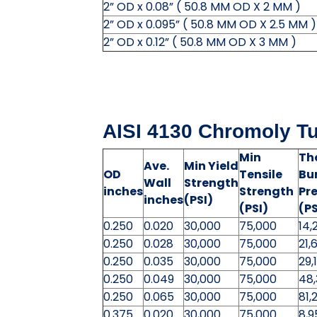
2” OD x 0.08” ( 50.8 MM OD X 2 MM )
2” OD x 0.095” ( 50.8 MM OD X 2.5 MM )
2” OD x 0.12” ( 50.8 MM OD X 3 MM )
AISI 4130 Chromoly T
Min
Th
Ave.
Min Yield
OD
Tensile
Bu
Wall
Strength
inches
Strength
Pre
inches
(PSI)
(PSI)
(PS
0.250
0.020
30,000
75,000
14,
0.250
0.028
30,000
75,000
21,
0.250
0.035
30,000
75,000
29,
0.250
0.049
30,000
75,000
48
0.250
0.065
30,000
75,000
81,
0.375
0.020
30,000
75,000
8,9