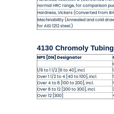
normal HRC range, for comparison pur
Hardness, Vickers (Converted from Bri
Machinability (Annealed and cold draw
for AISI 1212 steel.)
4130 Chromoly Tubing
NPS [DN] Designator
i
1/8 to 1 1/2 [6 to 40], incl.
Over 1 1/2 to 4 [40 to 100], incl.
Over 4 to 8 [100 to 200], incl.
Over 8 to 12 [200 to 300], incl.
Over 12 [300]