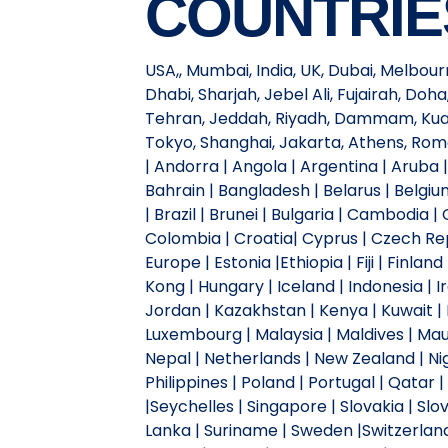
COUNTRIE
USA,, Mumbai, India, UK, Dubai, Melbou
Dhabi, Sharjah, Jebel Ali, Fujairah, Do
Tehran, Jeddah, Riyadh, Dammam, Kuala
Tokyo, Shanghai, Jakarta, Athens, Ro
| Andorra | Angola | Argentina | Aruba |
Bahrain | Bangladesh | Belarus | Belgiu
| Brazil | Brunei | Bulgaria | Cambodia 
Colombia | Croatia| Cyprus | Czech Repu
Europe | Estonia |Ethiopia | Fiji | Finl
Kong | Hungary | Iceland | Indonesia | Ira
Jordan | Kazakhstan | Kenya | Kuwait | L
Luxembourg | Malaysia | Maldives | Mau
Nepal | Netherlands | New Zealand | Ni
Philippines | Poland | Portugal | Qatar 
|Seychelles | Singapore | Slovakia | Slov
Lanka | Suriname | Sweden |Switzerland |